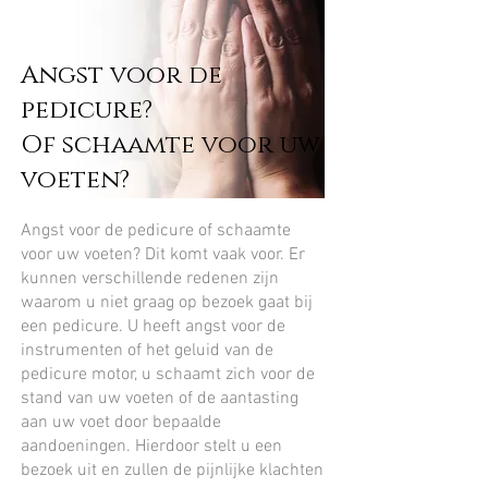
Angst voor de
pedicure?
Of schaamte voor uw
voeten?
Angst voor de pedicure of schaamte
voor uw voeten? Dit komt vaak voor. Er
kunnen verschillende redenen zijn
waarom u niet graag op bezoek gaat bij
een pedicure. U heeft angst voor de
instrumenten of het geluid van de
pedicure motor, u schaamt zich voor de
stand van uw voeten of de aantasting
aan uw voet door bepaalde
aandoeningen. Hierdoor stelt u een
bezoek uit en zullen de pijnlijke klachten